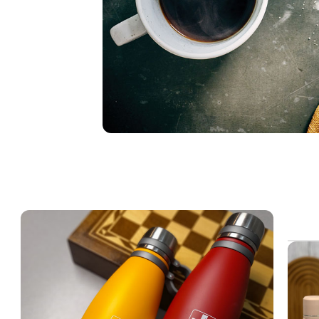
ت اصل درست کن !
اع موکاپات
و طرح های مختلف