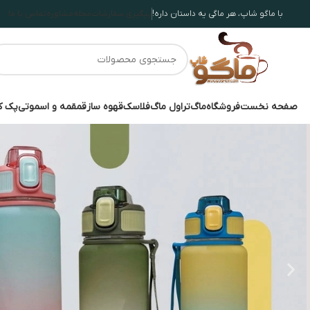
با ماگو شاپ، هر ماگی یه داستان داره!
پیگیری سفارشات
مجله
مشاوره
تماس با ما
صفحه نخست
فروشگاه
ماگ
تراول ماگ
فلاسک
قهوه ساز
قمقمه و اسموتی
پک ک