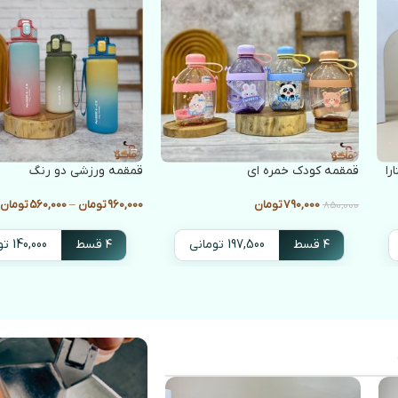
قمقمه کودک خمره ای
قمقمه ورزشی دو رنگ
790,000
تومان
960,000
تومان
–
560,000
تومان
850,000
۴ قسط
197,500 تومانی
۴ قسط
140,000 تومانی
انتخاب گزینه ها
انتخاب گزینه ها