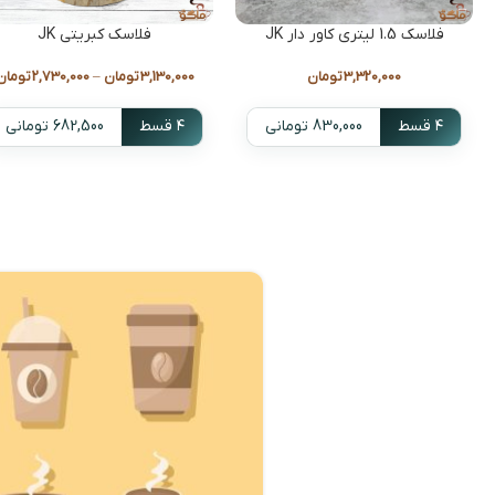
فلاسک 1.5 لیتری کاور دار JK
فلاسک کبریتی JK
3,320,000
تومان
3,130,000
تومان
–
2,730,000
تومان
۴ قسط
830,000 تومانی
۴ قسط
682,500 تومانی