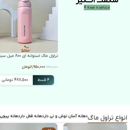
شگفتــ انــگیز
مشاهده همه
تراول ماگ استوانه ای 800 میل سیتارا
1,950,000
تومان
2,120,000
۴ قسط
487,500 تومانی
انتخاب گزینه ها
دهانه آسان نوش و نی دار
دهانه قفل دار
دهانه پیچی
انواع تراول ماگ