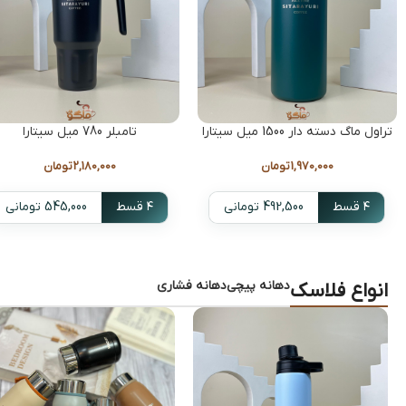
تراول ماگ دسته دار 1500 میل سیتارا
تامبلر 780 میل سیتارا
1,970,000
تومان
2,180,000
تومان
۴ قسط
492,500 تومانی
۴ قسط
545,000 تومانی
دهانه پیچی
دهانه فشاری
انواع فلاسک