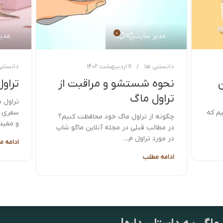
0
مدیر سایت
مدی
دانستنی ها
11 اردیبهشت 1402
دانستنی
ن
نحوه شستشو و مراقبت از
تراو
تراول ماگ
تراول 
م که
سفری یا
چگونه از تراول ماگ خود محافظت کنیم؟
و مفیدی
در مطالب قبلی در مجله آنلاین ماگو شاپ
در مورد تراول م...
ادامه م
ادامه مطلب