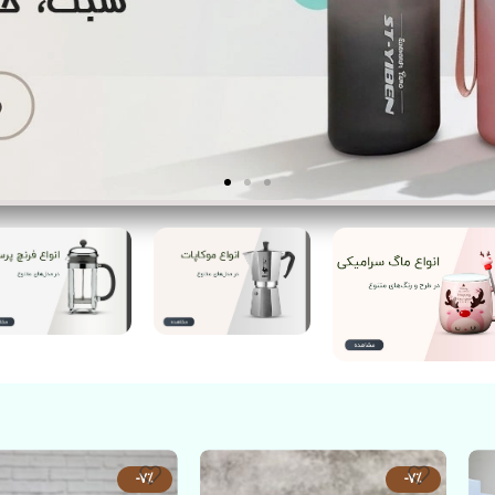
-7%
-7%