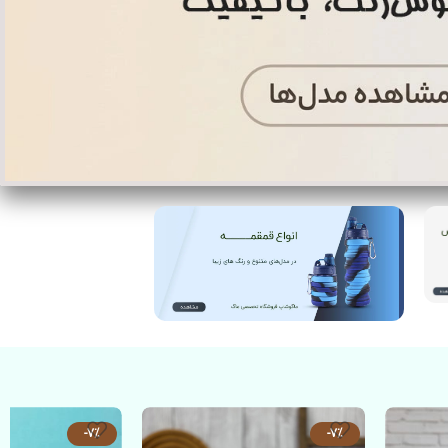
-7%
-7%