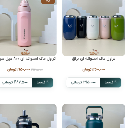
-8%
تراول ماگ استوانه ای براق
تراول ماگ استوانه ای 800 میل سیتارا
1,260,000
تومان
1,950,000
تومان
2,120,000
۴ قسط
315,000 تومانی
۴ قسط
487,500 تومانی