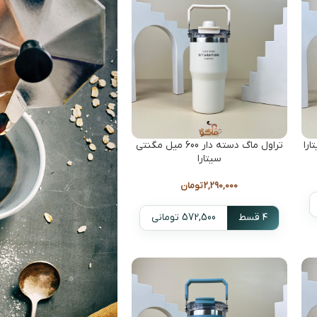
تراول ماگ دسته دار 600 میل مگنتی
سیتارا
2,290,000
تومان
۴ قسط
572,500 تومانی