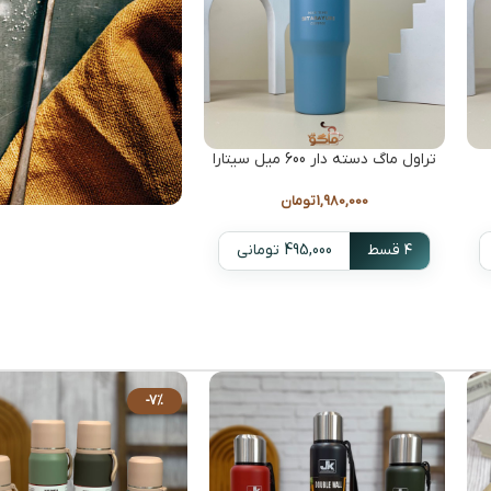
تراول ماگ دسته دار 600 میل سیتارا
1,980,000
تومان
۴ قسط
495,000 تومانی
اسپرسوتو با موکاپا
انو
در حجم 
دیدن همه موکاپات ها
-7%