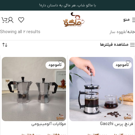
با ماگو شاپ، هر ماگی یه داستان داره!
منو
خانه
قهوه ساز
Showing all 2 results
مشاهده فیلترها
ناموجود
ناموجود
فرنچ پرس Gaozhi
موکاپات آلومینیومی