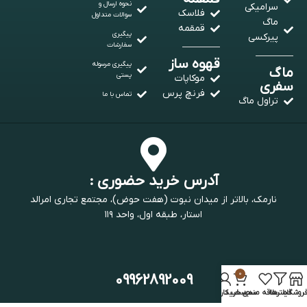
نحوه ارسال و
سرامیکی
فلاسک
سوالات متداول
ماگ
قمقمه
پیگیری
پیرکسی
سفارشات
قهوه ساز
پیگیری مرسوله
ماگ
پستی
موکاپات
سفری
فرنچ پرس
تماس با ما
تراول ماگ
آدرس خرید حضوری :
نارمک، بالاتر از میدان نبوت (هفت حوض)، مجتمع تجاری امرالد
استار، طبقه اول، واحد ۱۱۹
0
09962892009
روشگاه
فیلترها
علاقه مندی
سبد خرید
حساب کاربری من