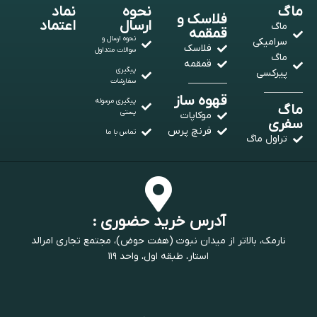
ماگ
نحوه
نماد
فلاسک و
ارسال
اعتماد
ماگ
قمقمه
نحوه ارسال و
سرامیکی
فلاسک
سوالات متداول
ماگ
قمقمه
پیگیری
پیرکسی
سفارشات
قهوه ساز
پیگیری مرسوله
ماگ
پستی
موکاپات
سفری
فرنچ پرس
تماس با ما
تراول ماگ
آدرس خرید حضوری :
نارمک، بالاتر از میدان نبوت (هفت حوض)، مجتمع تجاری امرالد
استار، طبقه اول، واحد ۱۱۹