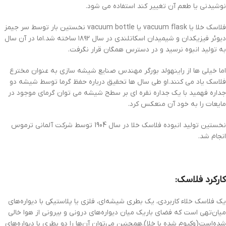
نوشیدنی یا طعم آن تغییر کند استفاده می شود.
فلاسک خلا یا vacuum flask یا vacuum bottle نخستین بار توسط سر جیمز
دیوئر فیزیکدان و شیمیدان اسکاتلندی در سال ۱۸۹۲ ساخته شد.اما در آن سال
به تولید انبوه نرسید و در دسترس همگان قرار نگرفت.
اما خیلی ها از راینهولد بورگر مهندس صنایع شیشه سازی به عنوان مخترع
فلاسک یاد می کنند.او طی سال ها تحقیق درباره حفظ گرما توسط شیشه دو
جداره فهمید با یک جداره نقره ای بر سطح شیشه می توان گرمای موجود در
مایعات را به خود آن منعکس کرد.
نخستین تولید انبوده فلاسک خلا در سال 1904 توسط شرکت آلمانی ترموس
انجام شد.
کارکرد فلاسک:
یک فلاسک خلاء کاربردی، یک بطری شیشه‌ای، فلزی یا پلاستیکی با دیواره‌های
میان‌تهی است که فضای باریک میان دیواره‌های درونی و بیرونی از هوا خالی
شده‌است(وکیوم شده با خلا).همچنین می‌توان آن‌ها را دو بطری با دیواره‌های