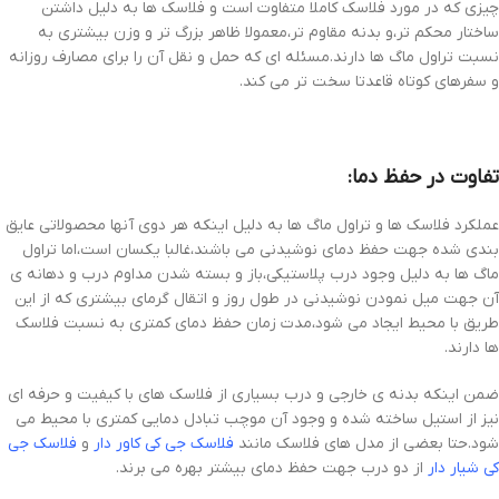
چیزی که در مورد فلاسک کاملا متفاوت است و فلاسک ها به دلیل داشتن
ساختار محکم تر،و بدنه مقاوم تر،معمولا ظاهر بزرگ تر و وزن بیشتری به
نسبت تراول ماگ ها دارند.مسئله ای که حمل و نقل آن را برای مصارف روزانه
و سفرهای کوتاه قاعدتا سخت تر می کند.
تفاوت در حفظ دما:
عملکرد فلاسک ها و تراول ماگ ها به دلیل اینکه هر دوی آنها محصولاتی عایق
بندی شده جهت حفظ دمای نوشیدنی می باشند،غالبا یکسان است،اما تراول
ماگ ها به دلیل وجود درب پلاستیکی،باز و بسته شدن مداوم درب و دهانه ی
آن جهت میل نمودن نوشیدنی در طول روز و اتقال گرمای بیشتری که از این
طریق با محیط ایجاد می شود،مدت زمان حفظ دمای کمتری به نسبت فلاسک
ها دارند.
ضمن اینکه بدنه ی خارجی و درب بسیاری از فلاسک های با کیفیت و حرفه ای
نیز از استیل ساخته شده و وجود آن موچب تبادل دمایی کمتری با محیط می
شود.حتا بعضی از مدل های فلاسک مانند
فلاسک جی کی کاور دار
و
فلاسک جی
کی شیار دار
از دو درب جهت حفظ دمای بیشتر بهره می برند.