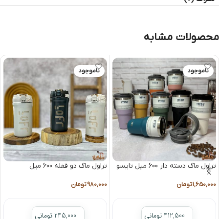
محصولات مشابه
ناموجود
ناموجود
تراول ماگ دسته دار 600 میل تایسو
تراول ماگ دو قفله 600 میل
1,650,000
تومان
980,000
تومان
412,500 تومانی
245,000 تومانی