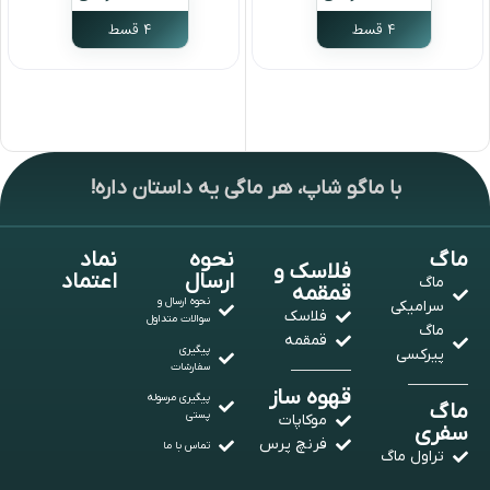
۴ قسط
۴ قسط
انتخاب گزینه ها
انتخاب گزینه ها
با ماگو شاپ، هر ماگی یه داستان داره!
ماگ
نحوه
نماد
فلاسک و
ارسال
اعتماد
ماگ
قمقمه
نحوه ارسال و
سرامیکی
فلاسک
سوالات متداول
ماگ
قمقمه
پیگیری
پیرکسی
سفارشات
قهوه ساز
پیگیری مرسوله
ماگ
پستی
موکاپات
سفری
فرنچ پرس
تماس با ما
تراول ماگ