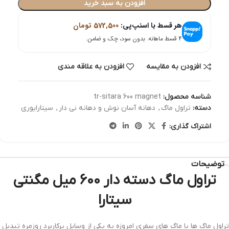
افزودن به سبد خرید
هر قسط با اسنپ‌پی:
572,500
تومان
۴ قسط ماهانه. بدون سود، چک و ضامن.
افزودن به مقایسه
افزودن به علاقه مندی
شناسه محصول:
tr-sitara 600 magnet
دسته:
تراول ماگ
,
دهانه آسان نوش و دهانه نی دار
,
سیتارایوری
اشتراک گذاری:
توضیحات
تراول ماگ دسته دار 600 میل مگنتی
سیتارا
تراول ماگ ها یا ماگ های سفری امروزه به یکی از وسایل پرکاربرد روزمره تبدیل