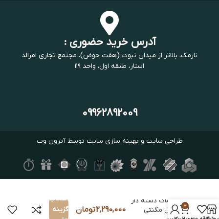
آدرس خرید حضوری :
نارمک، بالاتر از میدان نبوت (هفت حوض)، مجتمع تجاری امرالد
استار، طبقه اول، واحد ۱۱۹
09962892009
طراحی سایت
و
بهینه سازی سایت
توسط
آترون وب
انتخاب
تراول ماگ دسته دار
0
2,290,000
تومان
گزینه
600 میل مگنتی