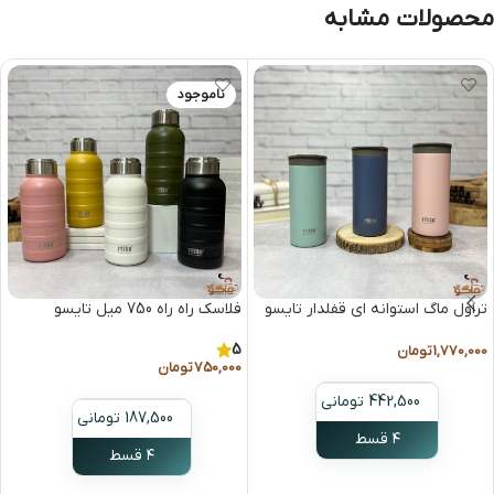
محصولات مشابه
ناموجود
تراول ماگ استوانه ای قفلدار تایسو
فلاسک راه راه 750 میل تایسو
5
1,770,000
تومان
750,000
تومان
442,500 تومانی
187,500 تومانی
۴ قسط
۴ قسط