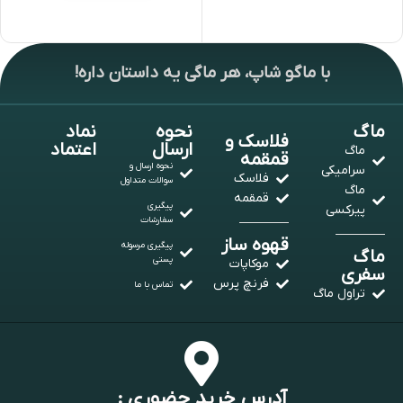
انتخاب گزینه ها
انتخاب گزینه ها
با ماگو شاپ، هر ماگی یه داستان داره!
ماگ
نحوه
نماد
فلاسک و
ارسال
اعتماد
ماگ
قمقمه
نحوه ارسال و
سرامیکی
فلاسک
سوالات متداول
ماگ
قمقمه
پیگیری
پیرکسی
سفارشات
قهوه ساز
پیگیری مرسوله
ماگ
پستی
موکاپات
سفری
فرنچ پرس
تماس با ما
تراول ماگ
آدرس خرید حضوری :