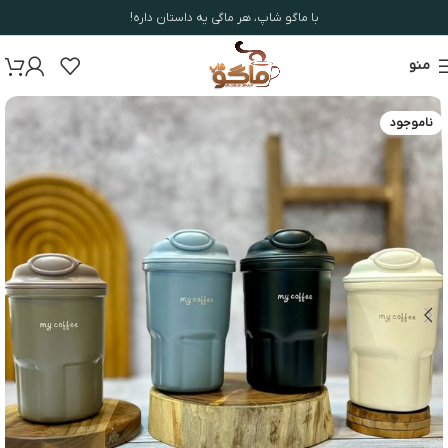
با ماگو شاپ، هر ماگی یه داستان داره!
منو
ناموجود