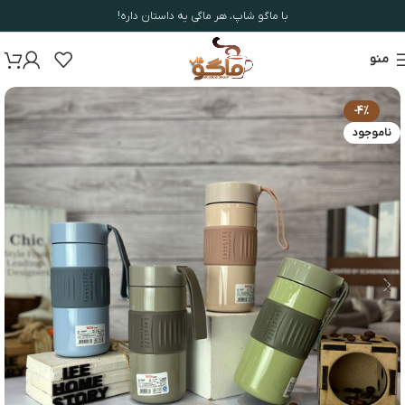
با ماگو شاپ، هر ماگی یه داستان داره!
منو
-4%
ناموجود