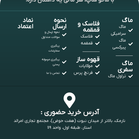
با ماگو شاپ، هر ماگی یه داستان داره!
ماگ
نحوه
نماد
فلاسک و
ارسال
اعتماد
ماگ
قمقمه
نحوه ارسال و
سرامیکی
فلاسک
سوالات متداول
ماگ
قمقمه
پیگیری
پیرکسی
سفارشات
قهوه ساز
پیگیری مرسوله
ماگ
پستی
موکاپات
سفری
فرنچ پرس
تماس با ما
تراول ماگ
آدرس خرید حضوری :
نارمک، بالاتر از میدان نبوت (هفت حوض)، مجتمع تجاری امرالد
استار، طبقه اول، واحد ۱۱۹