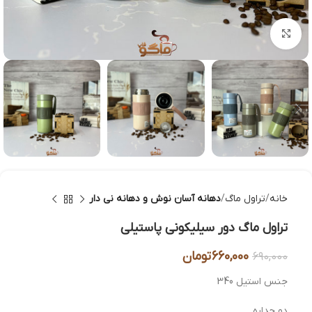
بزرگنمایی تصویر
خانه
تراول ماگ
دهانه آسان نوش و دهانه نی دار
تراول ماگ دور سیلیکونی پاستیلی
660,000
تومان
690,000
جنس استیل 340
دو جداره