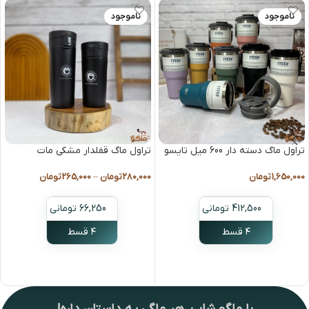
ناموجود
ناموجود
تراول ماگ دسته دار 600 میل تایسو
تراول ماگ قفلدار مشکی مات
1,650,000
تومان
280,000
تومان
–
265,000
تومان
412,500 تومانی
66,250 تومانی
۴ قسط
۴ قسط
انتخاب گزینه ها
انتخاب گزینه ها