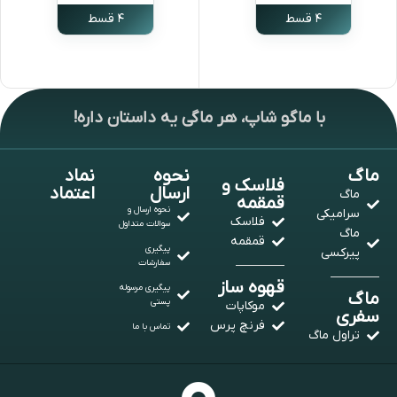
۴ قسط
۴ قسط
انتخاب گزینه ها
انتخاب گزینه ها
با ماگو شاپ، هر ماگی یه داستان داره!
ماگ
نحوه
نماد
فلاسک و
ارسال
اعتماد
ماگ
قمقمه
نحوه ارسال و
سرامیکی
فلاسک
سوالات متداول
ماگ
قمقمه
پیگیری
پیرکسی
سفارشات
قهوه ساز
پیگیری مرسوله
ماگ
پستی
موکاپات
سفری
فرنچ پرس
تماس با ما
تراول ماگ