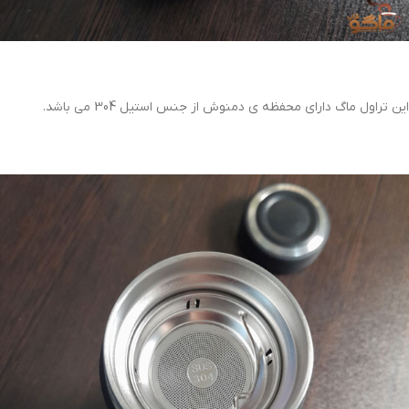
این تراول ماگ دارای محفظه ی دمنوش از جنس استیل 304 می باشد.