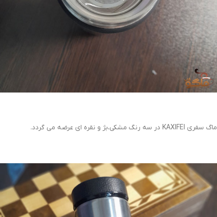
ماگ سفری KAXIFEI در سه رنگ مشکی،بژ و نقره ای عرضه می گردد.