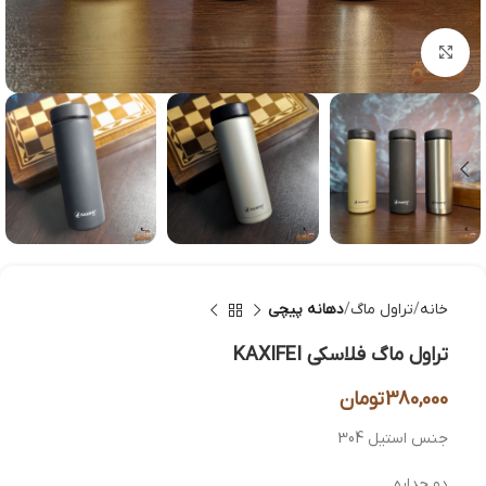
بزرگنمایی تصویر
خانه
تراول ماگ
دهانه پیچی
تراول ماگ فلاسکی KAXIFEI
380,000
تومان
جنس استیل 304
دو جداره