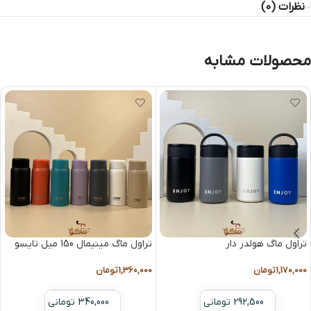
نظرات (0)
محصولات مشابه
تراول ماگ هولدر دار
تراول ماگ مینیمال 150 میل تایسو
1,170,000
تومان
1,360,000
تومان
292,500 تومانی
340,000 تومانی