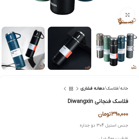
بزرگنمایی تصویر
خانه
فلاسک
دهانه فشاری
فلاسک فنجانی Diwangxin
390,000
تومان
جنس استیل 304 دو جداره
ظرفیت 500 میل