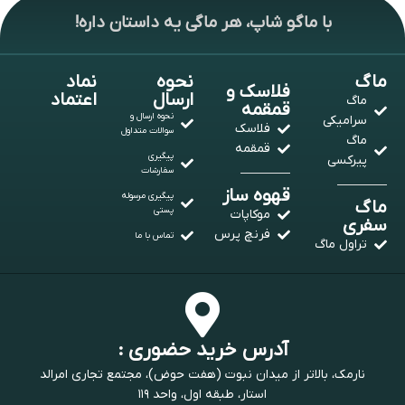
با ماگو شاپ، هر ماگی یه داستان داره!
ماگ
نحوه
نماد
فلاسک و
ارسال
اعتماد
ماگ
قمقمه
نحوه ارسال و
سرامیکی
فلاسک
سوالات متداول
ماگ
قمقمه
پیگیری
پیرکسی
سفارشات
قهوه ساز
پیگیری مرسوله
ماگ
پستی
موکاپات
سفری
فرنچ پرس
تماس با ما
تراول ماگ
آدرس خرید حضوری :
نارمک، بالاتر از میدان نبوت (هفت حوض)، مجتمع تجاری امرالد
استار، طبقه اول، واحد ۱۱۹