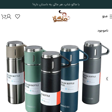
با ماگو شاپ، هر ماگی یه داستان داره!
منو
ناموجود