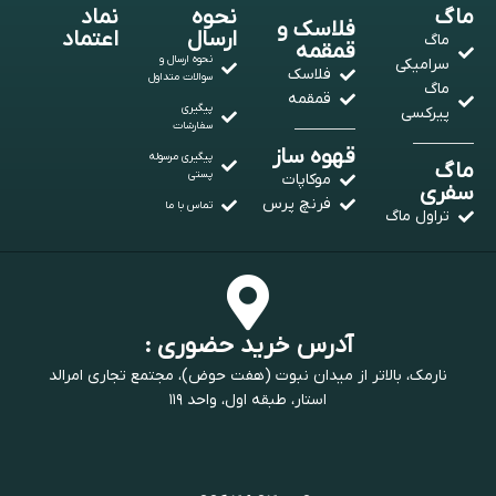
ماگ
نحوه
نماد
فلاسک و
ارسال
اعتماد
ماگ
قمقمه
نحوه ارسال و
سرامیکی
فلاسک
سوالات متداول
ماگ
قمقمه
پیگیری
پیرکسی
سفارشات
قهوه ساز
پیگیری مرسوله
ماگ
پستی
موکاپات
سفری
فرنچ پرس
تماس با ما
تراول ماگ
آدرس خرید حضوری :
نارمک، بالاتر از میدان نبوت (هفت حوض)، مجتمع تجاری امرالد
استار، طبقه اول، واحد ۱۱۹