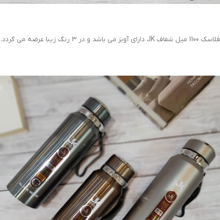
فلاسک 1100 میل شفاف JK دارای آویز می باشد و در 3 رنگ زیبا عرضه می گردد.