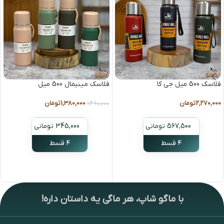
فلاسک 500 میل جی کا
فلاسک مینیمال 500 میل
2,270,000
تومان
1,380,000
تومان
1,490,000
567,500 تومانی
345,000 تومانی
۴ قسط
۴ قسط
انتخاب گزینه ها
انتخاب گزینه ها
با ماگو شاپ، هر ماگی یه داستان داره!