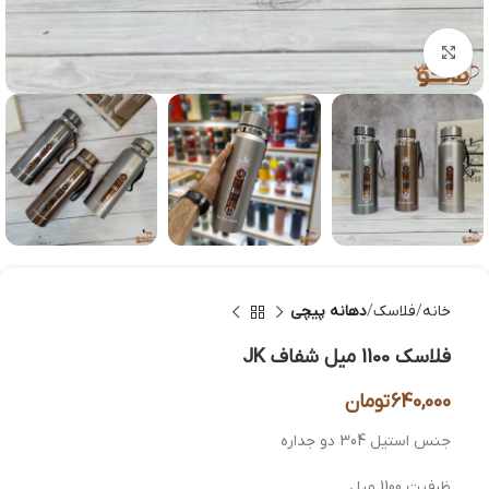
بزرگنمایی تصویر
خانه
فلاسک
دهانه پیچی
فلاسک 1100 میل شفاف JK
640,000
تومان
جنس استیل 304 دو جداره
ظرفیت 1100 میل