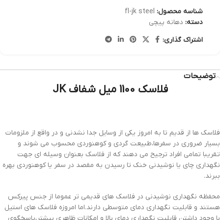
شناسه محصول:
fl-jk steel
دسته:
دهانه پیچی
اشتراک گذاری:
توضیحات
فلاسک 1100 میل شفاف JK
فلاسک ها از قدیم تا به امروز یکی از وسایل جدا نشدنی و در واقع از ملزومات
بسیار ضروری در سفرها،طبیعت گردی و کوهنوردی محسوب می شوند و
تقریبا تمامی افراد ترجیح می دهند که از فلاسک بعنوان وسیله ای جهت
نگهداری چای یا نوشیدنی خنک تا رسیدن به مقصد در سفر یا کوهنوردی بهره
ببرند.
محفظه نگهداری نوشیدنی در فلاسک های قدیمی تر عموما از جنس پیرکس
هستند و قابلیت نگهداری دمای متوسطی دارند.اما امروزه فلاسک های استیل
با وجود داشتن قابلیت نگهداری دمای بالا و امکانات ظاهری بیشتر،پاسخگوی