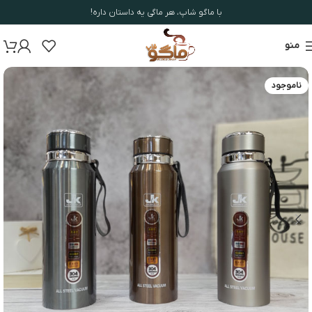
با ماگو شاپ، هر ماگی یه داستان داره!
منو
ناموجود