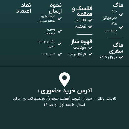
ماگ
نحوه
نماد
فلاسک و
ارسال
اعتماد
ماگ
قمقمه
نحوه ارسال و
سرامیکی
فلاسک
سوالات متداول
ماگ
قمقمه
پیگیری
پیرکسی
سفارشات
قهوه ساز
پیگیری مرسوله
ماگ
پستی
موکاپات
سفری
فرنچ پرس
تماس با ما
تراول ماگ
آدرس خرید حضوری :
نارمک، بالاتر از میدان نبوت (هفت حوض)، مجتمع تجاری امرالد
استار، طبقه اول، واحد ۱۱۹