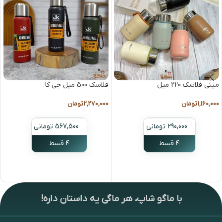
مینی فلاسک 220 میل
فلاسک 500 میل جی کا
1,160,000
تومان
2,270,000
تومان
290,000 تومانی
567,500 تومانی
۴ قسط
۴ قسط
انتخاب گزینه ها
انتخاب گزینه ها
با ماگو شاپ، هر ماگی یه داستان داره!