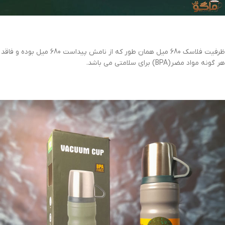
ظرفیت فلاسک 680 میل همان طور که از نامش پیداست 680 میل بوده و فاقد
هر گونه مواد مضر(BPA) برای سلامتی می باشد.