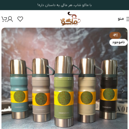
با ماگو شاپ، هر ماگی یه داستان داره!
منو
-12%
ناموجود