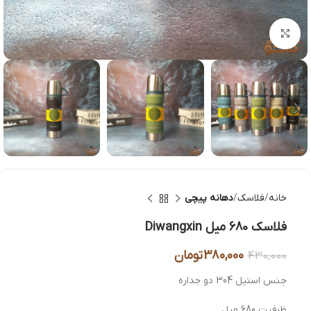
بزرگنمایی تصویر
خانه
فلاسک
دهانه پیچی
فلاسک 680 میل Diwangxin
380,000
تومان
430,000
جنس استیل 304 دو جداره
ظرفیت 680 میل