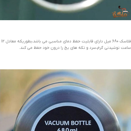
فلاسک 680 میل دارای قابلیت حفظ دمای مناسبی می باشد،بطوریکه معادل 12
ساعت نوشیدنی گرم،سرد و تکه های یخ را درون خود حفظ می کند.