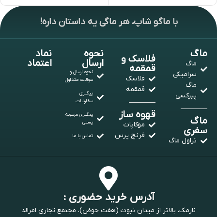
با ماگو شاپ، هر ماگی یه داستان داره!
ماگ
نحوه
نماد
فلاسک و
ارسال
اعتماد
ماگ
قمقمه
نحوه ارسال و
سرامیکی
فلاسک
سوالات متداول
ماگ
قمقمه
پیگیری
پیرکسی
سفارشات
قهوه ساز
پیگیری مرسوله
ماگ
پستی
موکاپات
سفری
فرنچ پرس
تماس با ما
تراول ماگ
آدرس خرید حضوری :
نارمک، بالاتر از میدان نبوت (هفت حوض)، مجتمع تجاری امرالد