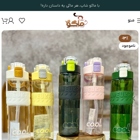
با ماگو شاپ، هر ماگی یه داستان داره!
منو
-13%
ناموجود