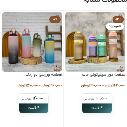
محصولات مشابه
-7%
-13%
ناموجود
قمقمه دور سیلیکونی مات
قمقمه ورزشی دو رنگ
420,000
تومان
–
410,000
تومان
960,000
تومان
–
560,000
تومان
102,500 تومانی
140,000 تومانی
۴ قسط
۴ قسط
انتخاب گزینه ها
انتخاب گزینه ها