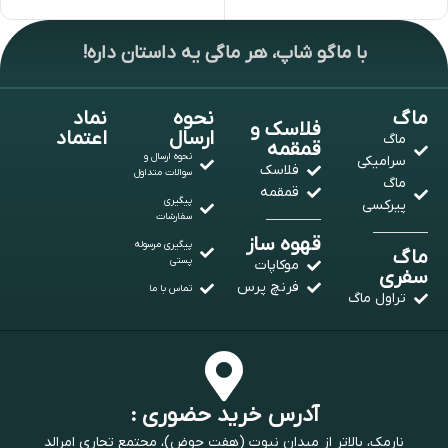
با ماگو شاپ، هر ماگی یه داستان داره!
ماگ
نحوه
نماد
فلاسک و
ارسال
اعتماد
ماگ
قمقمه
نحوه ارسال و
سرامیکی
فلاسک
سوالات متداول
ماگ
قمقمه
پیگیری
پیرکسی
سفارشات
قهوه ساز
پیگیری مرسوله
ماگ
پستی
موکاپات
سفری
فرنچ پرس
تماس با ما
تراول ماگ
آدرس خرید حضوری :
نارمک، بالاتر از میدان نبوت (هفت حوض)، مجتمع تجاری امرالد