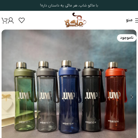
با ماگو شاپ، هر ماگی یه داستان داره!
منو
ناموجود