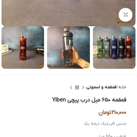
بزرگنمایی تصویر
خانه
قمقمه و اسموتی
قمقمه 650 میل درب پیچی Yiben
210,000
تومان
جنس اکریلیک درجه یک
ظرفیت 650 میل