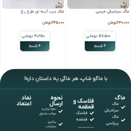
ماگ سرامیکی خرسی
ماگ درب آینه ای طرح رخ
230,000
تومان
245,000
تومان
57,500 تومانی
61,250 تومانی
۴ قسط
۴ قسط
انتخاب گزینه ها
انتخاب گزینه ها
با ماگو شاپ، هر ماگی یه داستان داره!
ماگ
نحوه
نماد
فلاسک و
ارسال
اعتماد
ماگ
قمقمه
نحوه ارسال و
سرامیکی
فلاسک
سوالات متداول
ماگ
قمقمه
پیگیری
پیرکسی
سفارشات