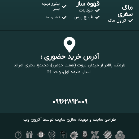
قهوه ساز
پیگیری مرسوله
ماگ
پستی
موکاپات
سفری
فرنچ پرس
تماس با ما
تراول ماگ
آدرس خرید حضوری :
نارمک، بالاتر از میدان نبوت (هفت حوض)، مجتمع تجاری امرالد
استار، طبقه اول، واحد ۱۱۹
09962892009
طراحی سایت
و
بهینه سازی سایت
توسط
آترون وب