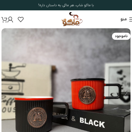
با ماگو شاپ، هر ماگی یه داستان داره!
منو
ناموجود